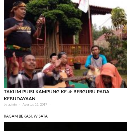
TAKLIM PUISI KAMPUNG KE-4: BERGURU PADA
KEBUDAYAAN
by
admin
×
Agustus 16, 2017
×
RAGAM BEKASI
,
WISATA