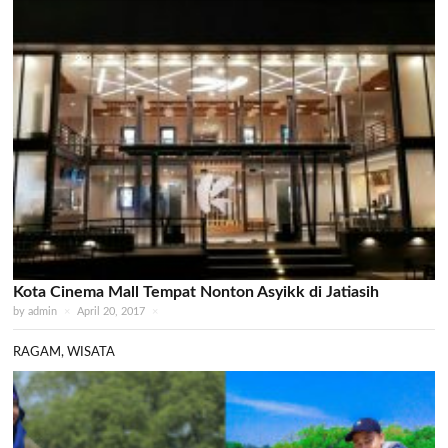
Kota Cinema Mall Tempat Nonton Asyikk di Jatiasih
by
admin
×
April 20, 2017
×
RAGAM
,
WISATA