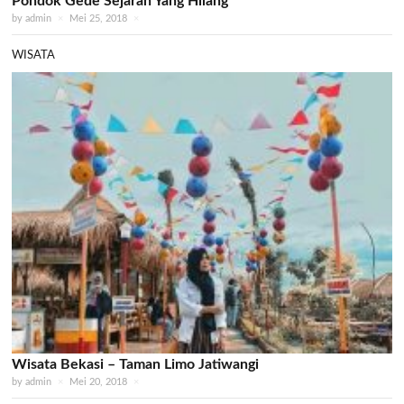
Pondok Gede Sejarah Yang Hilang
by
admin
×
Mei 25, 2018
×
WISATA
Wisata Bekasi – Taman Limo Jatiwangi
by
admin
×
Mei 20, 2018
×