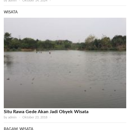
by
admin
×
Oktober 14, 2024
×
WISATA
Situ Rawa Gede Akan Jadi Obyek Wisata
by
admin
×
Oktober 23, 2018
×
RAGAM
,
WISATA