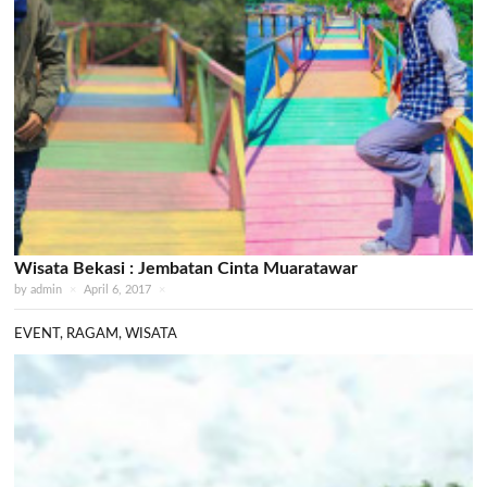
Wisata Bekasi : Jembatan Cinta Muaratawar
by
admin
×
April 6, 2017
×
EVENT
,
RAGAM
,
WISATA