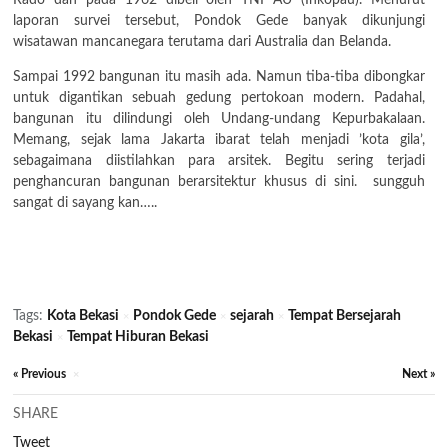
laporan survei tersebut, Pondok Gede banyak dikunjungi
wisatawan mancanegara terutama dari Australia dan Belanda.
Sampai 1992 bangunan itu masih ada. Namun tiba-tiba dibongkar
untuk digantikan sebuah gedung pertokoan modern. Padahal,
bangunan itu dilindungi oleh Undang-undang Kepurbakalaan.
Memang, sejak lama Jakarta ibarat telah menjadi ’kota gila’,
sebagaimana diistilahkan para arsitek. Begitu sering terjadi
penghancuran bangunan berarsitektur khusus di sini. sungguh
sangat di sayang kan…..
Pondok Gede Sejarah Yang Hilang
Pondok Gede Sejarah Yang Hilang
Tags:
Kota Bekasi
Pondok Gede
sejarah
Tempat Bersejarah
×
×
×
Bekasi
Tempat Hiburan Bekasi
×
« Previous
Next »
×
SHARE
Tweet