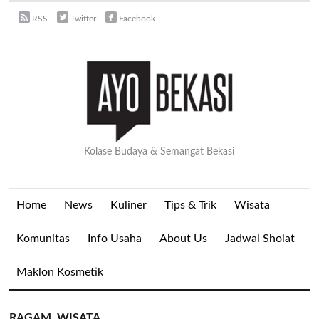
RSS
Twitter
Facebook
Kolase Budaya & Semangat Bekasi
Home
News
Kuliner
Tips & Trik
Wisata
Komunitas
Info Usaha
About Us
Jadwal Sholat
Maklon Kosmetik
RAGAM
,
WISATA