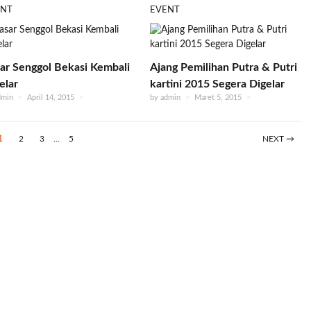
ENT
EVENT
ar Senggol Bekasi Kembali
Ajang Pemilihan Putra & Putri
elar
kartini 2015 Segera Digelar
dmin
×
April 14, 2015
×
by
admin
×
Maret 5, 2015
×
1
2
3
…
5
NEXT →