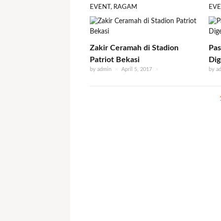
EVENT
,
RAGAM
EV
Zakir Ceramah di Stadion
Pas
Patriot Bekasi
Dig
by
admin
×
April 5, 2017
×
by
a