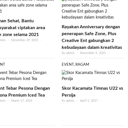
an Sehat, Bantu
Rayakan Anniversary dengan
yarakat ciptakan area
penerapan Safe Zone, Plus
e zone selama 2021
Creative Ent gabungkan 2
dmin
×
Desember 29, 2021
×
kebudayaan dalam kreativitas
by
admin
×
November 9, 2021
×
ENT
EVENT
,
RAGAM
nt Tebar Pesona Dengan
Skor Kacamata Timnas U22 vs
ona Premium Iced Tea
Persija
dmin
×
Maret 17, 2019
×
by
admin
×
April 5, 2017
×