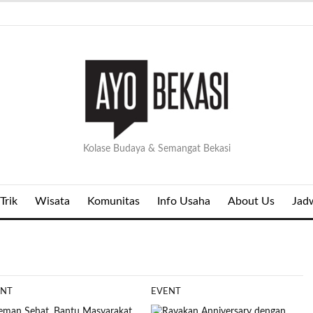
Kolase Budaya & Semangat Bekasi
Trik
Wisata
Komunitas
Info Usaha
About Us
Jad
ENT
EVENT