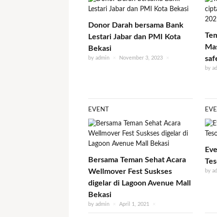
Donor Darah bersama Bank
Tem
Lestari Jabar dan PMI Kota
Mas
Bekasi
saf
by
admin
×
November 3, 2023
×
by
a
EVENT
EV
Eve
Bersama Teman Sehat Acara
Tes
Wellmover Fest Suskses
by
a
digelar di Lagoon Avenue Mall
Bekasi
by
admin
×
April 1, 2021
×