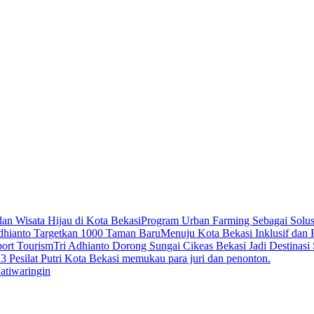
Program Urban Farming Sebagai Solus
Menuju Kota Bekasi Inklusif dan
Tri Adhianto Dorong Sungai Cikeas Bekasi Jadi Destinasi
3 Pesilat Putri Kota Bekasi memukau para juri dan penonton.
atiwaringin