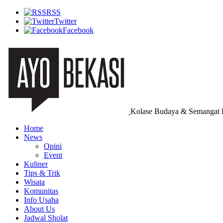
RSS
Twitter
Facebook
Kolase Budaya & Semangat 
Home
News
Opini
Event
Kuliner
Tips & Trik
Wisata
Komunitas
Info Usaha
About Us
Jadwal Sholat