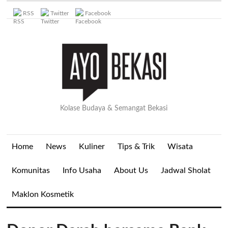
RSS
Twitter
Facebook
Kolase Budaya & Semangat Bekasi
Home
News
Kuliner
Tips & Trik
Wisata
Komunitas
Info Usaha
About Us
Jadwal Sholat
Maklon Kosmetik