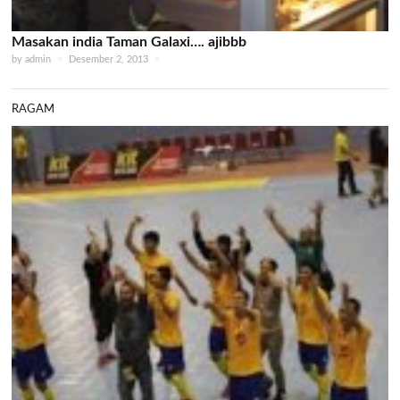
Masakan india Taman Galaxi…. ajibbb
by
admin
×
Desember 2, 2013
×
RAGAM