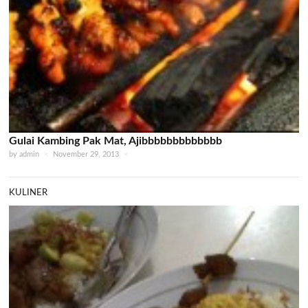
Gulai Kambing Pak Mat, Ajibbbbbbbbbbbbb
by
admin
×
November 29, 2013
×
KULINER