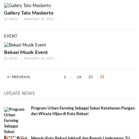
Gallery Tato Masberto
by
admin
×
November 29, 2013
×
EVENT
Bekasi Musik Event
by
admin
×
November 28, 2013
×
← PREVIOUS
1
…
24
25
26
UPDATE NEWS
Program Urban Farming Sebagai Solusi Ketahanan Pangan
dan Wisata Hijau di Kota Bekasi
Menuju Kota Bekasi Inklusif dan Ramah Lingkungan: Tri