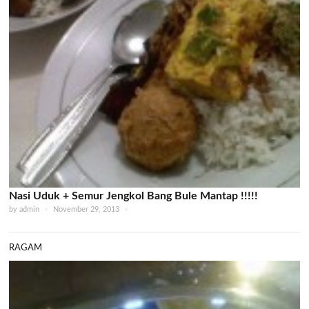
Nasi Uduk + Semur Jengkol Bang Bule Mantap !!!!!
by
admin
×
November 29, 2013
×
RAGAM