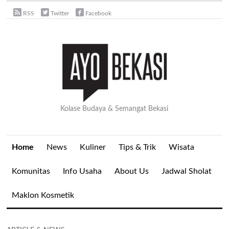
RSS
Twitter
Facebook
Kolase Budaya & Semangat Bekasi
Home
News
Kuliner
Tips & Trik
Wisata
Komunitas
Info Usaha
About Us
Jadwal Sholat
Maklon Kosmetik