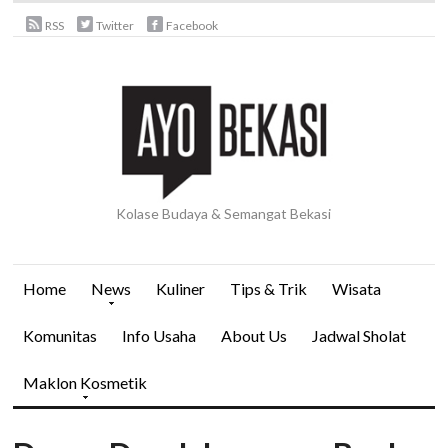
RSS
Twitter
Facebook
Kolase Budaya & Semangat Bekasi
Home
News
Kuliner
Tips & Trik
Wisata
Komunitas
Info Usaha
About Us
Jadwal Sholat
Maklon Kosmetik