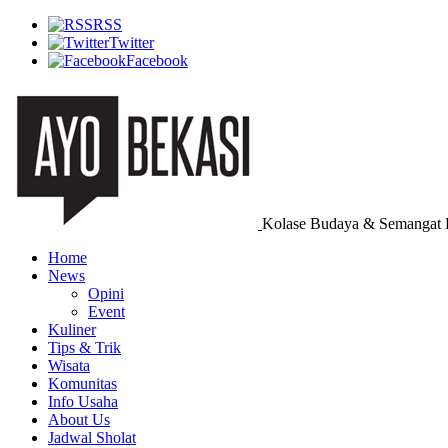
RSS
Twitter
Facebook
Kolase Budaya & Semangat 
Home
News
Opini
Event
Kuliner
Tips & Trik
Wisata
Komunitas
Info Usaha
About Us
Jadwal Sholat