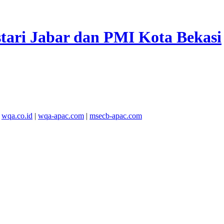
tari Jabar dan PMI Kota Bekasi
y
wqa.co.id
|
wqa-apac.com
|
msecb-apac.com