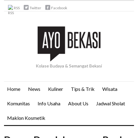
RSS
Twitter
Facebook
Kolase Budaya & Semangat Bekasi
Home
News
Kuliner
Tips & Trik
Wisata
Komunitas
Info Usaha
About Us
Jadwal Sholat
Maklon Kosmetik