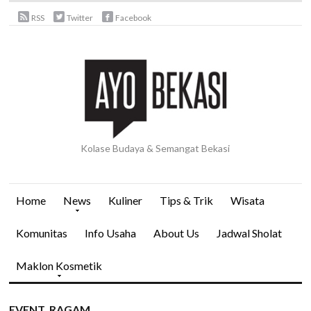
RSS
Twitter
Facebook
Kolase Budaya & Semangat Bekasi
Home
News
Kuliner
Tips & Trik
Wisata
Komunitas
Info Usaha
About Us
Jadwal Sholat
Maklon Kosmetik
EVENT
,
RAGAM