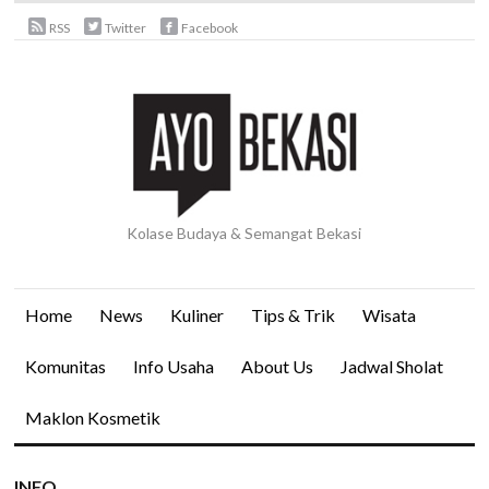
RSS
Twitter
Facebook
Kolase Budaya & Semangat Bekasi
Home
News
Kuliner
Tips & Trik
Wisata
Komunitas
Info Usaha
About Us
Jadwal Sholat
Maklon Kosmetik
INFO