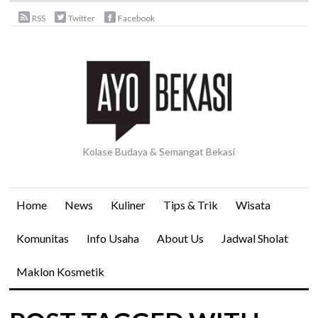
RSS
Twitter
Facebook
Kolase Budaya & Semangat Bekasi
Home
News
Kuliner
Tips & Trik
Wisata
Komunitas
Info Usaha
About Us
Jadwal Sholat
Maklon Kosmetik