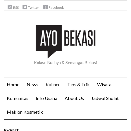
RSS
Twitter
Facebook
Kolase Budaya & Semangat Bekasi
Home
News
Kuliner
Tips & Trik
Wisata
Komunitas
Info Usaha
About Us
Jadwal Sholat
Maklon Kosmetik
EVENT