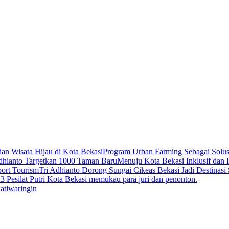
Program Urban Farming Sebagai Solus
Menuju Kota Bekasi Inklusif dan
Tri Adhianto Dorong Sungai Cikeas Bekasi Jadi Destinasi
3 Pesilat Putri Kota Bekasi memukau para juri dan penonton.
atiwaringin