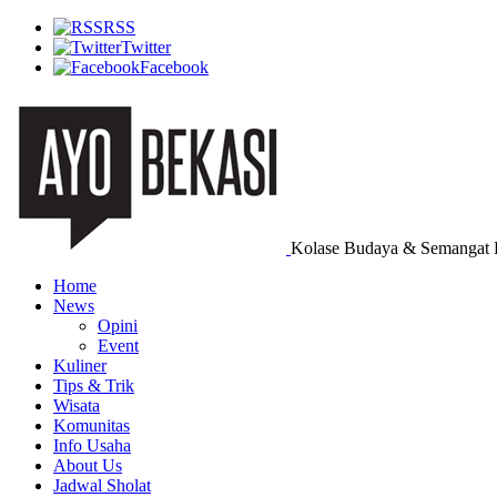
RSS
Twitter
Facebook
Kolase Budaya & Semangat 
Home
News
Opini
Event
Kuliner
Tips & Trik
Wisata
Komunitas
Info Usaha
About Us
Jadwal Sholat