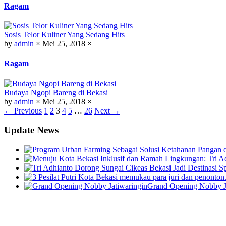
Ragam
Sosis Telor Kuliner Yang Sedang Hits
by
admin
×
Mei 25, 2018
×
Ragam
Budaya Ngopi Bareng di Bekasi
by
admin
×
Mei 25, 2018
×
← Previous
1
2
3
4
5
…
26
Next →
Update News
Grand Opening Nobby J