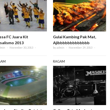
ssa FC Juara Kit
Gulai Kambing Pak Mat,
salismo 2013
Ajibbbbbbbbbbbbb
dmin
×
November 30, 2013
×
by
admin
×
November 29, 2013
×
GAM
RAGAM