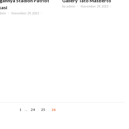
ahnya Stadion Patriot
Gallery Tato Masberto
by
admin
×
November 29, 2013
×
asi
dmin
×
November 29, 2013
×
1
…
24
25
26