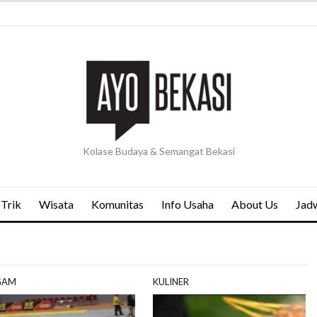
Kolase Budaya & Semangat Bekasi
 Trik
Wisata
Komunitas
Info Usaha
About Us
Jadw
GAM
KULINER