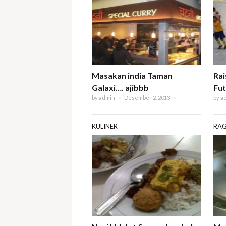
Masakan india Taman
Rai
Galaxi…. ajibbb
Fut
by
admin
×
Desember 2, 2013
×
by
a
KULINER
RA