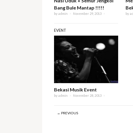
Nasi Uduk + Semur Jengkol
Meg
Bang Bule Mantap !!!!!
Bek
by
admin
×
November 29, 2013
×
by
a
EVENT
Bekasi Musik Event
by
admin
×
November 28, 2013
×
← PREVIOUS